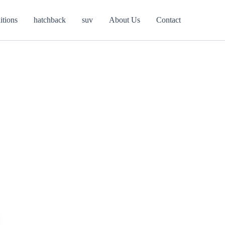
itions
hatchback
suv
About Us
Contact