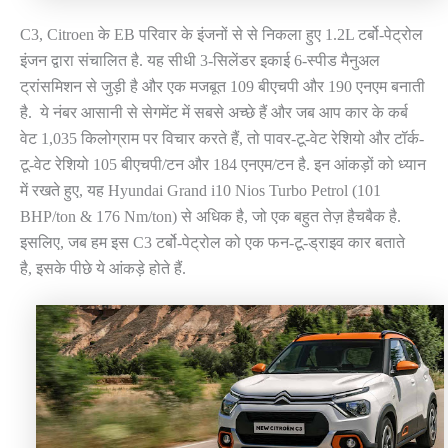
C3, Citroen के EB परिवार के इंजनों से से निकला हुए 1.2L टर्बो-पेट्रोल
इंजन द्वारा संचालित है. यह सीधी 3-सिलेंडर इकाई 6-स्पीड मैनुअल
ट्रांसमिशन से जुड़ी है और एक मजबूत 109 बीएचपी और 190 एनएम बनाती
है. ये नंबर आसानी से सेगमेंट में सबसे अच्छे हैं और जब आप कार के कर्ब
वेट 1,035 किलोग्राम पर विचार करते हैं, तो पावर-टू-वेट रेशियो और टॉर्क-
टू-वेट रेशियो 105 बीएचपी/टन और 184 एनएम/टन है. इन आंकड़ों को ध्यान
में रखते हुए, यह Hyundai Grand i10 Nios Turbo Petrol (101
BHP/ton & 176 Nm/ton) से अधिक है, जो एक बहुत तेज़ हैचबैक है.
इसलिए, जब हम इस C3 टर्बो-पेट्रोल को एक फन-टू-ड्राइव कार बताते
है, इसके पीछे ये आंकड़े होते हैं.