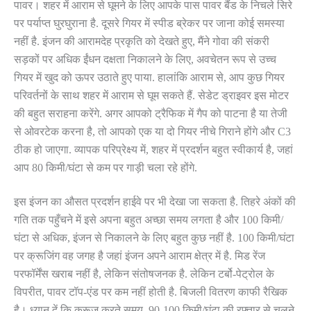
पावर। शहर में आराम से घूमने के लिए आपके पास पावर बैंड के निचले सिरे
पर पर्याप्त घुरघुराना है. दूसरे गियर में स्पीड ब्रेकर पर जाना कोई समस्या
नहीं है. इंजन की आरामदेह प्रकृति को देखते हुए, मैंने गोवा की संकरी
सड़कों पर अधिक ईंधन दक्षता निकालने के लिए, अवचेतन रूप से उच्च
गियर में खुद को ऊपर उठाते हुए पाया. हालांकि आराम से, आप कुछ गियर
परिवर्तनों के साथ शहर में आराम से घूम सकते हैं. सेडेट ड्राइवर इस मोटर
की बहुत सराहना करेंगे. अगर आपको ट्रैफिक में गैप को पाटना है या तेजी
से ओवरटेक करना है, तो आपको एक या दो गियर नीचे गिराने होंगे और C3
ठीक हो जाएगा. व्यापक परिप्रेक्ष्य में, शहर में प्रदर्शन बहुत स्वीकार्य है, जहां
आप 80 किमी/घंटा से कम पर गाड़ी चला रहे होंगे.
इस इंजन का औसत प्रदर्शन हाईवे पर भी देखा जा सकता है. तिहरे अंकों की
गति तक पहुँचने में इसे अपना बहुत अच्छा समय लगता है और 100 किमी/
घंटा से अधिक, इंजन से निकालने के लिए बहुत कुछ नहीं है. 100 किमी/घंटा
पर क्रूजिंग वह जगह है जहां इंजन अपने आराम क्षेत्र में है. मिड रेंज
परफॉर्मेंस खराब नहीं है, लेकिन संतोषजनक है. लेकिन टर्बो-पेट्रोल के
विपरीत, पावर टॉप-एंड पर कम नहीं होती है. बिजली वितरण काफी रैखिक
है। ध्यान दें कि क्रूज करते समय, 90-100 किमी/घंटा की रफ्तार से चलने