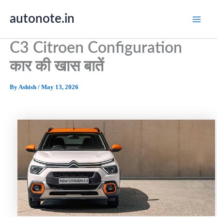
Skip
autonote.in
to
content
C3 Citroen Configuration
कार की खास बातें
By
Ashish
/
May 13, 2026