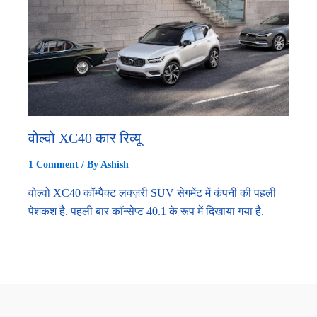
वोल्वो XC40 कार रिव्यू
1 Comment
/ By
Ashish
वोल्वो XC40 कॉम्पैक्ट लक्ज़री SUV सेगमेंट में कंपनी की पहली
पेशकश है. पहली बार कॉन्सेप्ट 40.1 के रूप में दिखाया गया है.