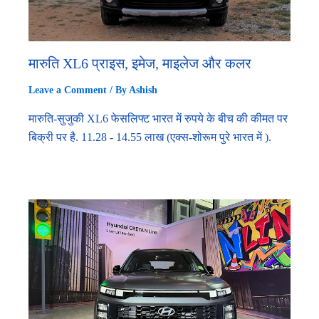
मारुति XL6 प्राइस, इमेज, माइलेज और कलर
Leave a Comment
/ By
Ashish
मारुति-सुजुकी XL6 फेसलिफ्ट भारत में रुपये के बीच की कीमत पर
बिक्री पर है. 11.28 - 14.55 लाख (एक्स-शोरूम पुरे भारत में ).