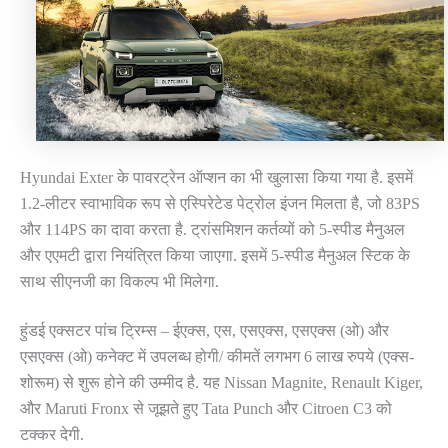
Hyundai Exter के पावरट्रेन ऑप्शन का भी खुलासा किया गया है. इसमें
1.2-लीटर स्वाभाविक रूप से एस्पिरेटेड पेट्रोल इंजन मिलता है, जो 83PS
और 114PS का दावा करता है. ट्रांसमिशन कर्तव्यों को 5-स्पीड मैनुअल
और एएमटी द्वारा नियंत्रित किया जाएगा. इसमें 5-स्पीड मैनुअल स्टिक के
साथ सीएनजी का विकल्प भी मिलेगा.
हुंडई एक्सटर पांच ट्रिम्स – ईएक्स, एस, एसएक्स, एसएक्स (ओ) और
एसएक्स (ओ) कनेक्ट में उपलब्ध होगी/ कीमतें लगभग 6 लाख रुपये (एक्स-
शोरूम) से शुरू होने की उम्मीद है. यह Nissan Magnite, Renault Kiger,
और Maruti Fronx से जूझते हुए Tata Punch और Citroen C3 को
टक्कर देगी.