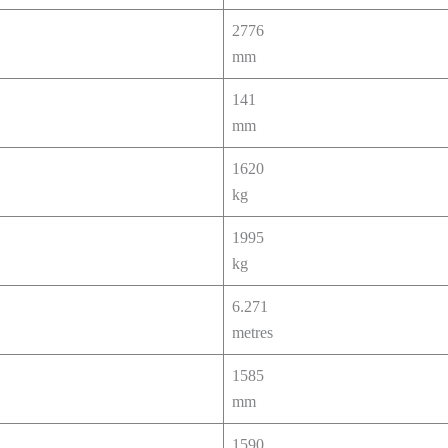
2776
mm
141
mm
1620
kg
1995
kg
6.271
metres
1585
mm
1590