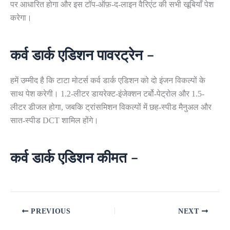
पर आधारित होगा और इस टॉप-ऑफ़-द-लाइन वैरिएंट की सभी खूबियाँ पेश
करेगा।
कर्व डार्क एडिशन पावरट्रेन –
हमें उम्मीद है कि टाटा मोटर्स कर्व डार्क एडिशन को दो इंजन विकल्पों के
साथ पेश करेगी। 1.2-लीटर डायरेक्ट-इंजेक्शन टर्बो-पेट्रोल और 1.5-
लीटर डीजल होगा, जबकि ट्रांसमिशन विकल्पों में छह-स्पीड मैनुअल और
सात-स्पीड DCT शामिल होंगे।
कर्व डार्क एडिशन कीमत –
PREVIOUS
NEXT