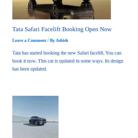
Tata Safari Facelift Booking Open Now
Leave a Comment
/ By
Ashish
Tata has started booking the new Safari facelift. You can
book it now. This car is updated in some ways. Its design
has been updated.