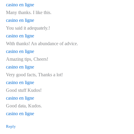
casino en ligne
Many thanks. I like this.
casino en ligne
You said it adequately.!
casino en ligne
With thanks! An abundance of advice.
casino en ligne
Amazing tips, Cheers!
casino en ligne
Very good facts, Thanks a lot!
casino en ligne
Good stuff Kudos!
casino en ligne
Good data, Kudos.
casino en ligne
Reply