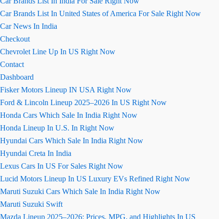
Car Brands List In India For Sale Right Now
Car Brands List In United States of America For Sale Right Now
Car News In India
Checkout
Chevrolet Line Up In US Right Now
Contact
Dashboard
Fisker Motors Lineup IN USA Right Now
Ford & Lincoln Lineup 2025–2026 In US Right Now
Honda Cars Which Sale In India Right Now
Honda Lineup In U.S. In Right Now
Hyundai Cars Which Sale In India Right Now
Hyundai Creta In India
Lexus Cars In US For Sales Right Now
Lucid Motors Lineup In US Luxury EVs Refined Right Now
Maruti Suzuki Cars Which Sale In India Right Now
Maruti Suzuki Swift
Mazda Lineup 2025–2026: Prices, MPG, and Highlights In US