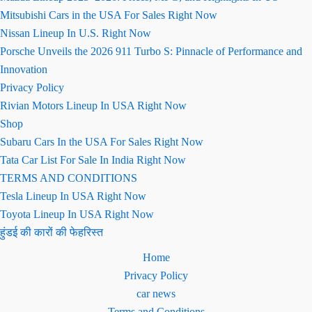
Mitsubishi Cars in the USA For Sales Right Now
Nissan Lineup In U.S. Right Now
Porsche Unveils the 2026 911 Turbo S: Pinnacle of Performance and
Innovation
Privacy Policy
Rivian Motors Lineup In USA Right Now
Shop
Subaru Cars In the USA For Sales Right Now
Tata Car List For Sale In India Right Now
TERMS AND CONDITIONS
Tesla Lineup In USA Right Now
Toyota Lineup In USA Right Now
हुंडई की कारों की फेहरिस्त
Home
Privacy Policy
car news
Terms and Conditions