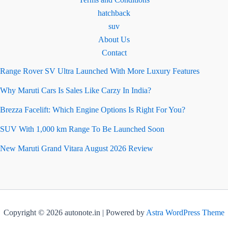
hatchback
suv
About Us
Contact
Range Rover SV Ultra Launched With More Luxury Features
Why Maruti Cars Is Sales Like Carzy In India?
Brezza Facelift: Which Engine Options Is Right For You?
SUV With 1,000 km Range To Be Launched Soon
New Maruti Grand Vitara August 2026 Review
Copyright © 2026 autonote.in | Powered by
Astra WordPress Theme