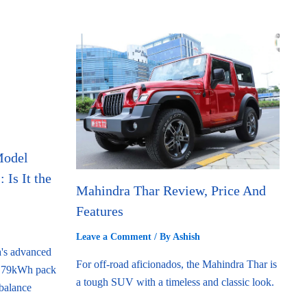
Model
Is It the
Mahindra Thar Review, Price And
Features
Leave a Comment
/ By
Ashish
a's advanced
For off-road aficionados, the Mahindra Thar is
e 79kWh pack
a tough SUV with a timeless and classic look.
 balance