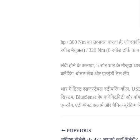
hp / 300 Nm का उत्पादन करता है, जो स्कॉर
स्पीड मैनुअल) / 320 Nm (6-स्पीड टॉर्क कन्व
लंबी होने के अलावा, 5-डोर थार के मौजूदा थार
क्लैडिंग, बोनट लैच और एलईडी टेल लैंप.
थार में टिल्ट एडजस्टेबल स्टीयरिंग व्हील, US
सिस्टम, BlueSense ऐप कनेक्टिविटी और वॉयस क
एयरबैग, एंटी-थेफ्ट अलार्म और पैनिक ब्रेकिंग स
PREVIOUS
महिंद्रा बोलेरो zlx 4×4 आपको कहाँ मिलेगी?