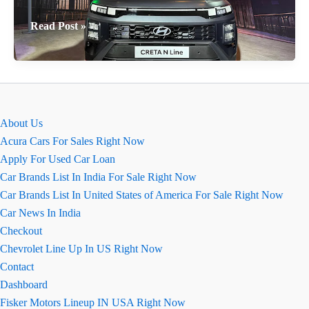
कीमतों
Hyundai
Read Post »
की
Creta
तुलना
N
Line
16.82
लाख
About Us
रुपये
Acura Cars For Sales Right Now
में
Apply For Used Car Loan
लॉन्च
Car Brands List In India For Sale Right Now
हुई,
Car Brands List In United States of America For Sale Right Now
बेहतर
Car News In India
हैंडलिंग
Checkout
के
Chevrolet Line Up In US Right Now
साथ
Contact
Dashboard
Fisker Motors Lineup IN USA Right Now