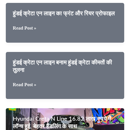
लाइन
केबिन
हुंडई क्रेटा एन लाइन का फ्रंट और रियर प्रोफाइल
और
फीचर्स
हुंडई
Read Post »
क्रेटा
एन
लाइन
का
⁠हुंडई क्रेटा एन लाइन बनाम हुंडई क्रेटा कीमतों की
फ्रंट
तुलना
और
रियर
⁠हुंडई
Read Post »
प्रोफाइल
क्रेटा
एन
लाइन
बनाम
Hyundai Creta N Line 16.82 लाख रुपये में
हुंडई
लॉन्च हुई, बेहतर हैंडलिंग के साथ
क्रेटा