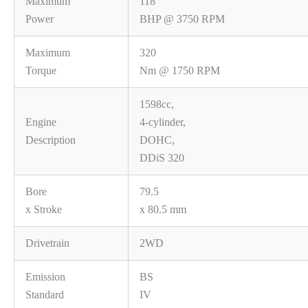
Maximum
118
Power
BHP @ 3750 RPM
Maximum
320
Torque
Nm @ 1750 RPM
1598cc,
Engine
4-cylinder,
Description
DOHC,
DDiS 320
Bore
79.5
x Stroke
x 80.5 mm
Drivetrain
2WD
Emission
BS
Standard
IV