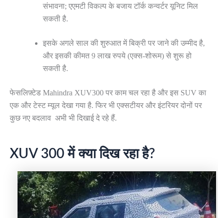
संभावना; एएमटी विकल्प के बजाय टॉर्क कन्वर्टर यूनिट मिल
सकती है.
इसके अगले साल की शुरुआत में बिक्री पर जाने की उम्मीद है,
और इसकी कीमत 9 लाख रुपये (एक्स-शोरूम) से शुरू हो
सकती है.
फेसलिफ़्टेड Mahindra XUV300 पर काम चल रहा है और इस SUV का
एक और टेस्ट म्यूल देखा गया है. फिर भी एक्सटीयर और इंटरियर दोनों पर
कुछ नए बदलाव अभी भी दिखाई दे रहे हैं.
XUV 300 में क्या दिख रहा है?