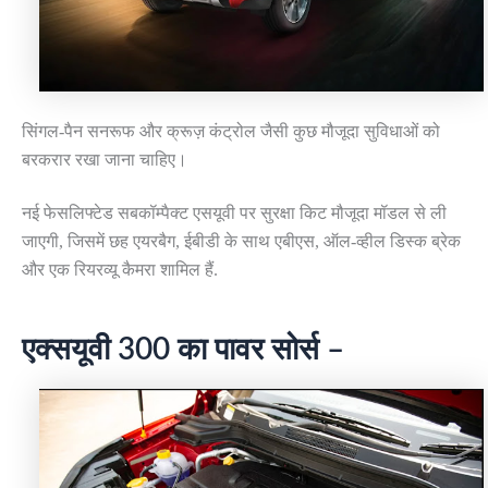
सिंगल-पैन सनरूफ और क्रूज़ कंट्रोल जैसी कुछ मौजूदा सुविधाओं को
बरकरार रखा जाना चाहिए।
नई फेसलिफ्टेड सबकॉम्पैक्ट एसयूवी पर सुरक्षा किट मौजूदा मॉडल से ली
जाएगी, जिसमें छह एयरबैग, ईबीडी के साथ एबीएस, ऑल-व्हील डिस्क ब्रेक
और एक रियरव्यू कैमरा शामिल हैं.
एक्सयूवी 300 का पावर सोर्स –