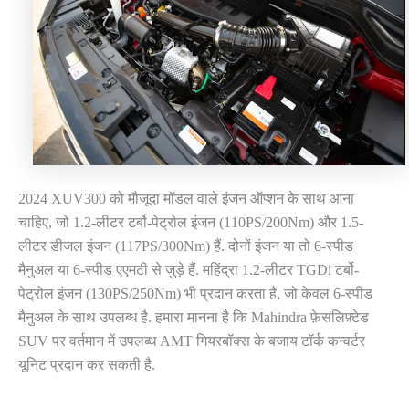
2024 XUV300 को मौजूदा मॉडल वाले इंजन ऑप्शन के साथ आना
चाहिए, जो 1.2-लीटर टर्बो-पेट्रोल इंजन (110PS/200Nm) और 1.5-
लीटर डीजल इंजन (117PS/300Nm) हैं. दोनों इंजन या तो 6-स्पीड
मैनुअल या 6-स्पीड एएमटी से जुड़े हैं. महिंद्रा 1.2-लीटर TGDi टर्बो-
पेट्रोल इंजन (130PS/250Nm) भी प्रदान करता है, जो केवल 6-स्पीड
मैनुअल के साथ उपलब्ध है. हमारा मानना है कि Mahindra फ़ेसलिफ़्टेड
SUV पर वर्तमान में उपलब्ध AMT गियरबॉक्स के बजाय टॉर्क कन्वर्टर
यूनिट प्रदान कर सकती है.