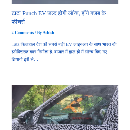
टाटा Punch EV जल्द होगी लॉन्च, होंगे गजब के
फीचर्स
2 Comments
/ By
Ashish
Tata फिलहाल देश की सबसे बड़ी EV लाइनअप के साथ भारत की
इलेक्ट्रिक कार निर्माता है. बाजार में हाल ही में लॉन्च किए गए
टियागो ईवी से…