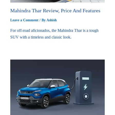
Mahindra Thar Review, Price And Features
Leave a Comment
/ By
Ashish
For off-road aficionados, the Mahindra Thar is a tough
SUV with a timeless and classic look.